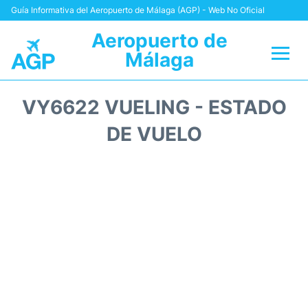
Guía Informativa del Aeropuerto de Málaga (AGP) - Web No Oficial
Aeropuerto de
Málaga
Vuelos +
VY6622 VUELING - ESTADO
Terminal
DE VUELO
Transporte +
Parking
Alquiler Coches
Reviews
+Info +