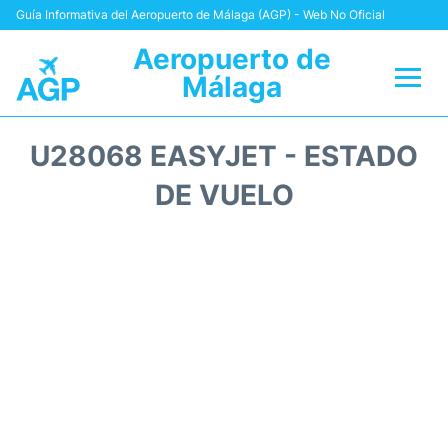
Guía Informativa del Aeropuerto de Málaga (AGP) - Web No Oficial
Aeropuerto de
Málaga
Vuelos +
U28068 EASYJET - ESTADO
Terminal
DE VUELO
Transporte +
Parking
Alquiler Coches
Reviews
+Info +