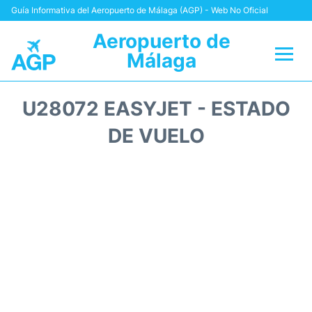
Guía Informativa del Aeropuerto de Málaga (AGP) - Web No Oficial
Aeropuerto de
Málaga
Vuelos +
U28072 EASYJET - ESTADO
Terminal
DE VUELO
Transporte +
Parking
Alquiler Coches
Reviews
+Info +