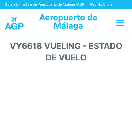
Guía Informativa del Aeropuerto de Málaga (AGP) - Web No Oficial
Aeropuerto de
Málaga
Vuelos +
VY6618 VUELING - ESTADO
Terminal
DE VUELO
Transporte +
Parking
Alquiler Coches
Reviews
+Info +