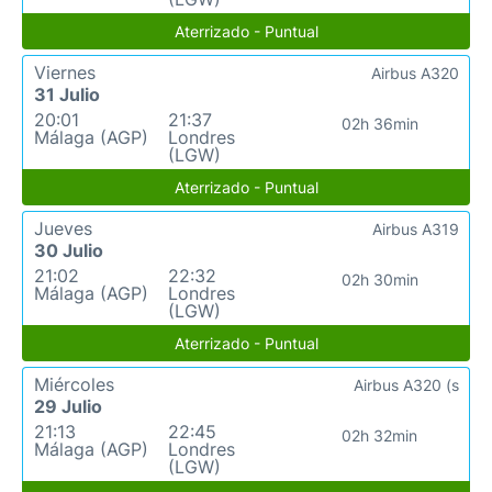
Aterrizado - Puntual
Viernes
Airbus A320
31 Julio
20:01
21:37
02h 36min
Málaga (AGP)
Londres
(LGW)
Aterrizado - Puntual
Jueves
Airbus A319
30 Julio
21:02
22:32
02h 30min
Málaga (AGP)
Londres
(LGW)
Aterrizado - Puntual
Miércoles
Airbus A320 (s
29 Julio
21:13
22:45
02h 32min
Málaga (AGP)
Londres
(LGW)