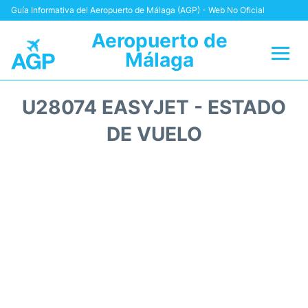
Guía Informativa del Aeropuerto de Málaga (AGP) - Web No Oficial
Aeropuerto de
Málaga
Vuelos +
U28074 EASYJET - ESTADO
Terminal
DE VUELO
Transporte +
Parking
Alquiler Coches
Reviews
+Info +