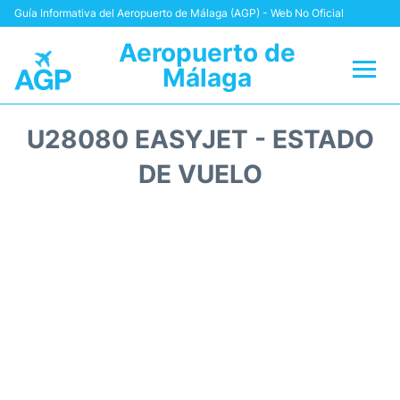
Guía Informativa del Aeropuerto de Málaga (AGP) - Web No Oficial
Aeropuerto de
Málaga
Vuelos +
U28080 EASYJET - ESTADO
Terminal
DE VUELO
Transporte +
Parking
Alquiler Coches
Reviews
+Info +