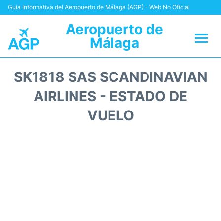
Guía Informativa del Aeropuerto de Málaga (AGP) - Web No Oficial
Aeropuerto de
Málaga
Vuelos +
SK1818 SAS SCANDINAVIAN
Terminal
AIRLINES - ESTADO DE
VUELO
Transporte +
Parking
Alquiler Coches
Reviews
+Info +