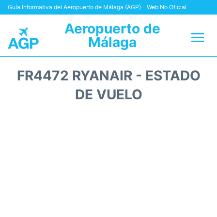
Guía Informativa del Aeropuerto de Málaga (AGP) - Web No Oficial
Aeropuerto de
Málaga
Vuelos +
FR4472 RYANAIR - ESTADO
Terminal
DE VUELO
Transporte +
Parking
Alquiler Coches
Reviews
+Info +