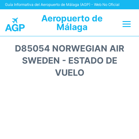
Guía Informativa del Aeropuerto de Málaga (AGP) - Web No Oficial
Aeropuerto de
Málaga
Vuelos +
D85054 NORWEGIAN AIR
Terminal
SWEDEN - ESTADO DE
VUELO
Transporte +
Parking
Alquiler Coches
Reviews
+Info +