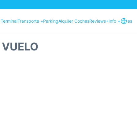
+
Terminal
Transporte +
Parking
Alquiler Coches
Reviews
+Info +
es
E VUELO