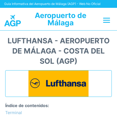
Guía Informativa del Aeropuerto de Málaga (AGP) - Web No Oficial
Aeropuerto de
Málaga
Vuelos +
LUFTHANSA - AEROPUERTO
Terminal
DE MÁLAGA - COSTA DEL
SOL (AGP)
Transporte +
Parking
Alquiler Coches
Reviews
Índice de contenidos:
Terminal
+Info +