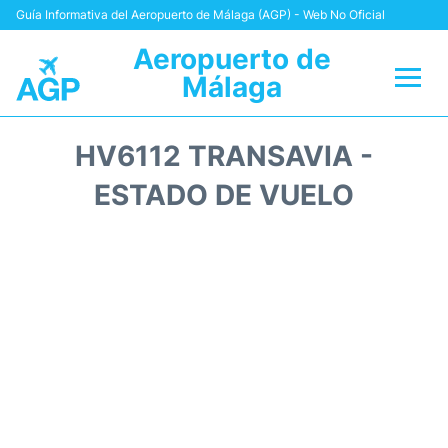
Guía Informativa del Aeropuerto de Málaga (AGP) - Web No Oficial
Aeropuerto de
Málaga
Vuelos +
HV6112 TRANSAVIA -
Terminal
ESTADO DE VUELO
Transporte +
Parking
Alquiler Coches
Reviews
+Info +