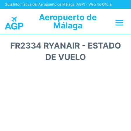
Guía Informativa del Aeropuerto de Málaga (AGP) - Web No Oficial
Aeropuerto de
Málaga
Vuelos +
FR2334 RYANAIR - ESTADO
Terminal
DE VUELO
Transporte +
Parking
Alquiler Coches
Reviews
+Info +