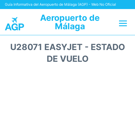
Guía Informativa del Aeropuerto de Málaga (AGP) - Web No Oficial
Aeropuerto de
Málaga
Vuelos +
U28071 EASYJET - ESTADO
Terminal
DE VUELO
Transporte +
Parking
Alquiler Coches
Reviews
+Info +