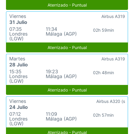
Aterrizado - Puntual
Viernes
Airbus A319
31 Julio
07:35
11:34
02h 59min
Londres
Málaga (AGP)
(LGW)
Aterrizado - Puntual
Martes
Airbus A319
28 Julio
15:35
19:23
02h 48min
Londres
Málaga (AGP)
(LGW)
Aterrizado - Puntual
Viernes
Airbus A320 (s
24 Julio
07:12
11:09
02h 57min
Londres
Málaga (AGP)
(LGW)
Aterrizado - Puntual