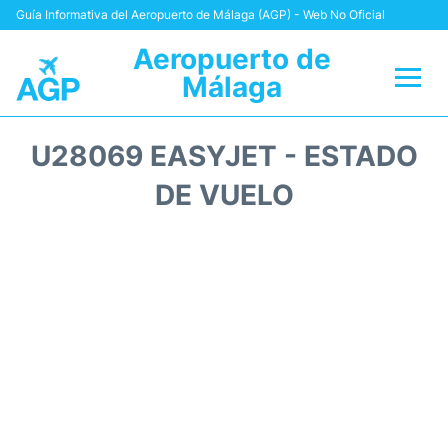
Guía Informativa del Aeropuerto de Málaga (AGP) - Web No Oficial
Aeropuerto de
Málaga
Vuelos +
U28069 EASYJET - ESTADO
Terminal
DE VUELO
Transporte +
Parking
Alquiler Coches
Reviews
+Info +