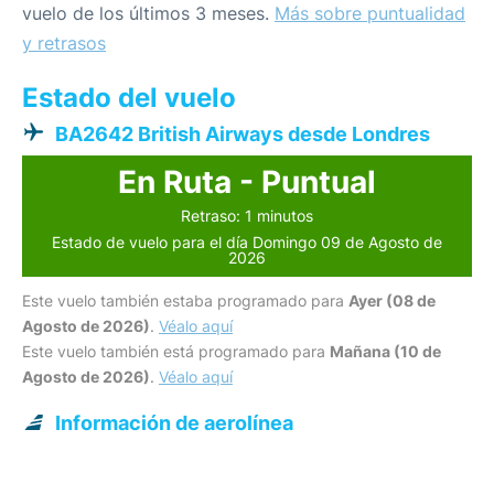
vuelo de los últimos 3 meses.
Más sobre puntualidad
y retrasos
Estado del vuelo
BA2642 British Airways desde Londres
En Ruta - Puntual
Retraso: 1 minutos
Estado de vuelo para el día Domingo 09 de Agosto de
2026
Este vuelo también estaba programado para
Ayer (08 de
Agosto de 2026)
.
Véalo aquí
Este vuelo también está programado para
Mañana (10 de
Agosto de 2026)
.
Véalo aquí
Información de aerolínea