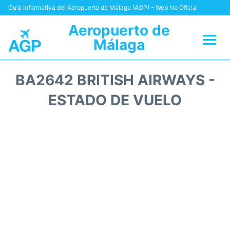
Guía Informativa del Aeropuerto de Málaga (AGP) - Web No Oficial
Aeropuerto de
Málaga
Vuelos +
BA2642 BRITISH AIRWAYS -
Terminal
ESTADO DE VUELO
Transporte +
Parking
Alquiler Coches
Reviews
+Info +