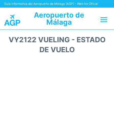
Guía Informativa del Aeropuerto de Málaga (AGP) - Web No Oficial
Aeropuerto de
Málaga
Vuelos +
VY2122 VUELING - ESTADO
Terminal
DE VUELO
Transporte +
Parking
Alquiler Coches
Reviews
+Info +