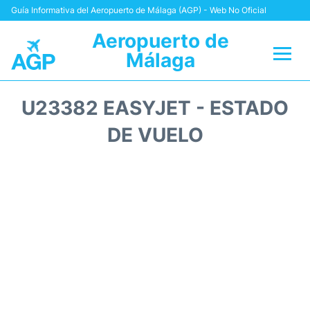
Guía Informativa del Aeropuerto de Málaga (AGP) - Web No Oficial
Aeropuerto de
Málaga
Vuelos +
U23382 EASYJET - ESTADO
Terminal
DE VUELO
Transporte +
Parking
Alquiler Coches
Reviews
+Info +