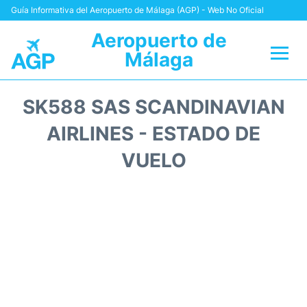
Guía Informativa del Aeropuerto de Málaga (AGP) - Web No Oficial
Aeropuerto de
Málaga
Vuelos +
SK588 SAS SCANDINAVIAN
Terminal
AIRLINES - ESTADO DE
VUELO
Transporte +
Parking
Alquiler Coches
Reviews
+Info +