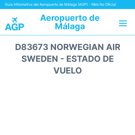
Guía Informativa del Aeropuerto de Málaga (AGP) - Web No Oficial
Aeropuerto de
Málaga
Vuelos +
D83673 NORWEGIAN AIR
Terminal
SWEDEN - ESTADO DE
VUELO
Transporte +
Parking
Alquiler Coches
Reviews
+Info +