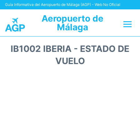
Guía Informativa del Aeropuerto de Málaga (AGP) - Web No Oficial
Aeropuerto de
Málaga
Vuelos +
IB1002 IBERIA - ESTADO DE
Terminal
VUELO
Transporte +
Parking
Alquiler Coches
Reviews
+Info +