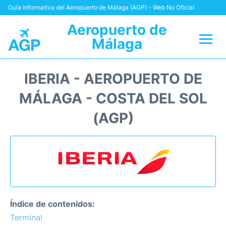
Guía Informativa del Aeropuerto de Málaga (AGP) - Web No Oficial
Aeropuerto de
Málaga
Vuelos +
IBERIA - AEROPUERTO DE
Terminal
MÁLAGA - COSTA DEL SOL
(AGP)
Transporte +
Parking
Alquiler Coches
Reviews
Índice de contenidos:
Terminal
+Info +