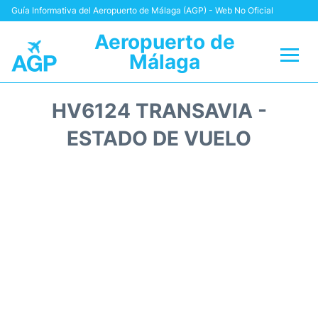
Guía Informativa del Aeropuerto de Málaga (AGP) - Web No Oficial
Aeropuerto de
Málaga
Vuelos +
HV6124 TRANSAVIA -
Terminal
ESTADO DE VUELO
Transporte +
Parking
Alquiler Coches
Reviews
+Info +