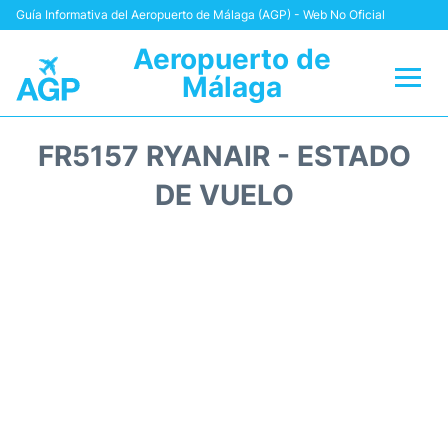
Guía Informativa del Aeropuerto de Málaga (AGP) - Web No Oficial
Aeropuerto de
Málaga
Vuelos +
FR5157 RYANAIR - ESTADO
Terminal
DE VUELO
Transporte +
Parking
Alquiler Coches
Reviews
+Info +