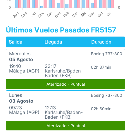
Últimos Vuelos Pasados FR5157
Salida
Llegada
Duración
Miércoles
Boeing 737-800
05 Agosto
19:40
22:17
02h 37min
Málaga (AGP)
Karlsruhe/Baden-
Baden (FKB)
Aterrizado - Puntual
Lunes
Boeing 737-800
03 Agosto
09:23
12:13
02h 50min
Málaga (AGP)
Karlsruhe/Baden-
Baden (FKB)
Aterrizado - Puntual