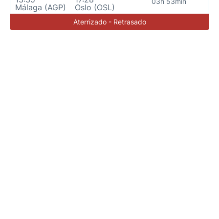
03h 53min
Málaga (AGP)
Oslo (OSL)
Aterrizado - Retrasado