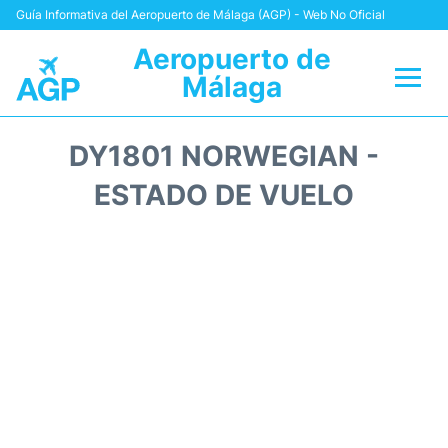
Guía Informativa del Aeropuerto de Málaga (AGP) - Web No Oficial
Aeropuerto de
Málaga
Vuelos +
DY1801 NORWEGIAN -
Terminal
ESTADO DE VUELO
Transporte +
Parking
Alquiler Coches
Reviews
+Info +