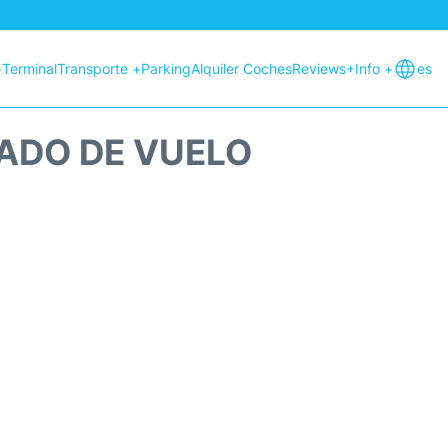
+
Terminal
Transporte +
Parking
Alquiler Coches
Reviews
+Info +
es
ADO DE VUELO