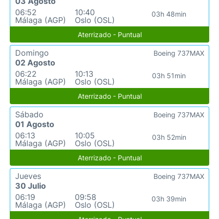
03 Agosto
06:52
10:40
03h 48min
Málaga (AGP)
Oslo (OSL)
Aterrizado - Puntual
Domingo
Boeing 737MAX
02 Agosto
06:22
10:13
03h 51min
Málaga (AGP)
Oslo (OSL)
Aterrizado - Puntual
Sábado
Boeing 737MAX
01 Agosto
06:13
10:05
03h 52min
Málaga (AGP)
Oslo (OSL)
Aterrizado - Puntual
Jueves
Boeing 737MAX
30 Julio
06:19
09:58
03h 39min
Málaga (AGP)
Oslo (OSL)