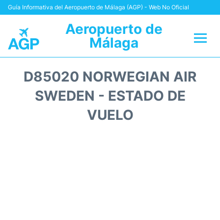
Guía Informativa del Aeropuerto de Málaga (AGP) - Web No Oficial
Aeropuerto de
Málaga
Vuelos +
D85020 NORWEGIAN AIR
Terminal
SWEDEN - ESTADO DE
VUELO
Transporte +
Parking
Alquiler Coches
Reviews
+Info +