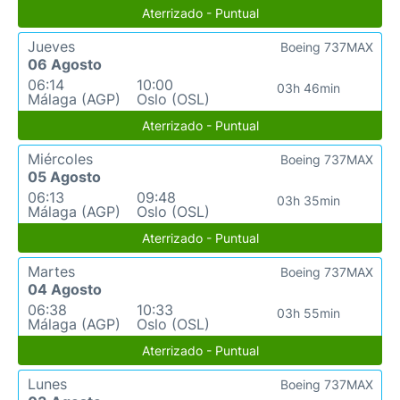
Aterrizado - Puntual
Jueves
Boeing 737MAX
06 Agosto
06:14
10:00
03h 46min
Málaga (AGP)
Oslo (OSL)
Aterrizado - Puntual
Miércoles
Boeing 737MAX
05 Agosto
06:13
09:48
03h 35min
Málaga (AGP)
Oslo (OSL)
Aterrizado - Puntual
Martes
Boeing 737MAX
04 Agosto
06:38
10:33
03h 55min
Málaga (AGP)
Oslo (OSL)
Aterrizado - Puntual
Lunes
Boeing 737MAX