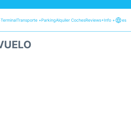
+
Terminal
Transporte +
Parking
Alquiler Coches
Reviews
+Info +
es
 VUELO