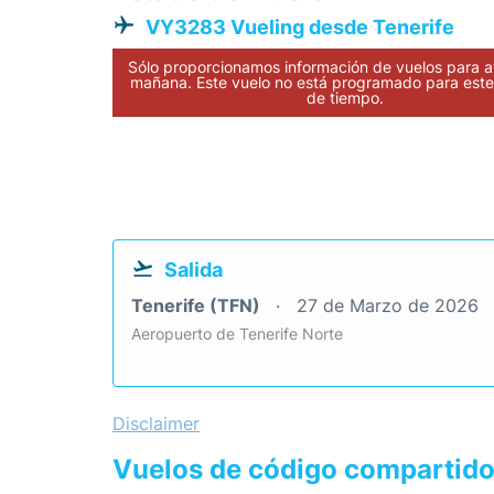
VY3283 Vueling desde Tenerife
Sólo proporcionamos información de vuelos para a
mañana. Este vuelo no está programado para este 
de tiempo.
Salida
Tenerife (TFN)
27 de Marzo de 2026
Aeropuerto de Tenerife Norte
Disclaimer
Vuelos de código compartid