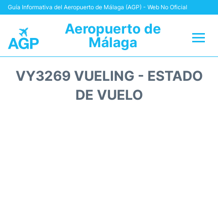
Guía Informativa del Aeropuerto de Málaga (AGP) - Web No Oficial
Aeropuerto de
Málaga
Vuelos +
VY3269 VUELING - ESTADO
Terminal
DE VUELO
Transporte +
Parking
Alquiler Coches
Reviews
+Info +