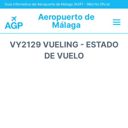
Guía Informativa del Aeropuerto de Málaga (AGP) - Web No Oficial
Aeropuerto de
Málaga
Vuelos +
VY2129 VUELING - ESTADO
Terminal
DE VUELO
Transporte +
Parking
Alquiler Coches
Reviews
+Info +