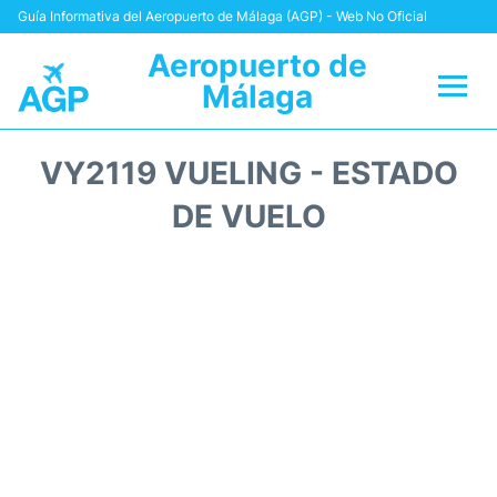
Guía Informativa del Aeropuerto de Málaga (AGP) - Web No Oficial
Aeropuerto de
Málaga
Vuelos +
VY2119 VUELING - ESTADO
Terminal
DE VUELO
Transporte +
Parking
Alquiler Coches
Reviews
+Info +