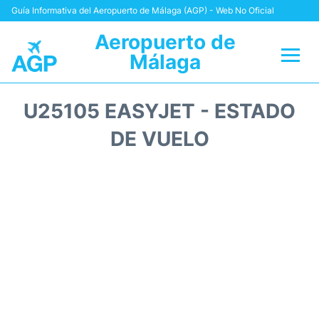
Guía Informativa del Aeropuerto de Málaga (AGP) - Web No Oficial
Aeropuerto de
Málaga
Vuelos +
U25105 EASYJET - ESTADO
Terminal
DE VUELO
Transporte +
Parking
Alquiler Coches
Reviews
+Info +