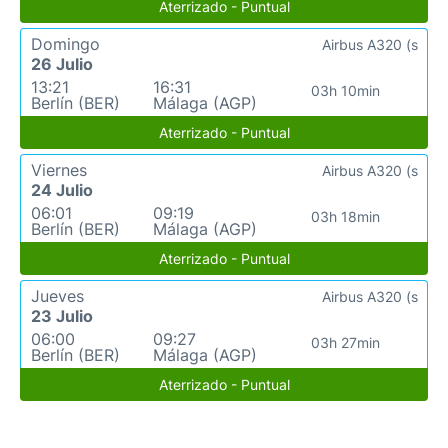
Aterrizado - Puntual
Domingo
Airbus A320 (s
26 Julio
13:21
16:31
03h 10min
Berlín (BER)
Málaga (AGP)
Aterrizado - Puntual
Viernes
Airbus A320 (s
24 Julio
06:01
09:19
03h 18min
Berlín (BER)
Málaga (AGP)
Aterrizado - Puntual
Jueves
Airbus A320 (s
23 Julio
06:00
09:27
03h 27min
Berlín (BER)
Málaga (AGP)
Aterrizado - Puntual