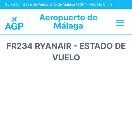
Guía Informativa del Aeropuerto de Málaga (AGP) - Web No Oficial
Aeropuerto de
Málaga
Vuelos +
FR234 RYANAIR - ESTADO DE
Terminal
VUELO
Transporte +
Parking
Alquiler Coches
Reviews
+Info +