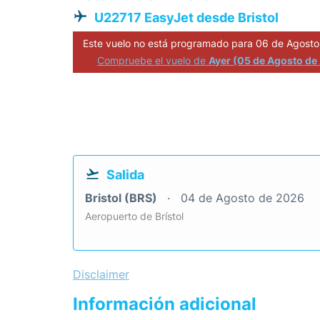
U22717 EasyJet desde Bristol
Este vuelo no está programado para 06 de Agosto
Compruebe el vuelo de
Ayer (05 de Agosto de
Salida
Bristol (BRS)
04 de Agosto de 2026
Aeropuerto de Brístol
Disclaimer
Información adicional