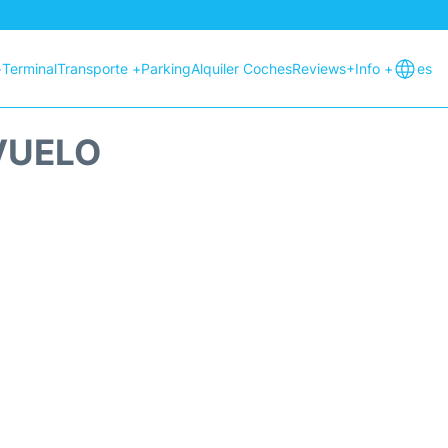
+
Terminal
Transporte +
Parking
Alquiler Coches
Reviews
+Info +
es
VUELO