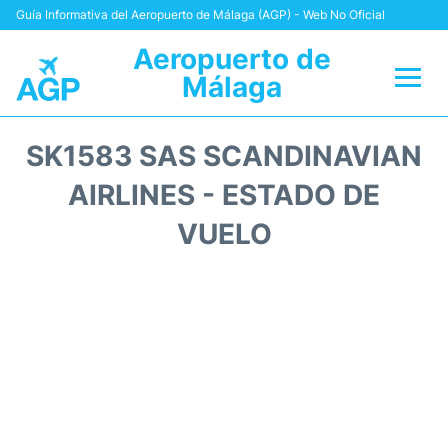
Guía Informativa del Aeropuerto de Málaga (AGP) - Web No Oficial
Aeropuerto de
Málaga
Vuelos +
SK1583 SAS SCANDINAVIAN
Terminal
AIRLINES - ESTADO DE
VUELO
Transporte +
Parking
Alquiler Coches
Reviews
+Info +