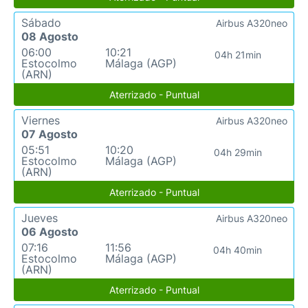
Sábado
Airbus A320neo
08 Agosto
06:00
10:21
04h 21min
Estocolmo
Málaga (AGP)
(ARN)
Aterrizado - Puntual
Viernes
Airbus A320neo
07 Agosto
05:51
10:20
04h 29min
Estocolmo
Málaga (AGP)
(ARN)
Aterrizado - Puntual
Jueves
Airbus A320neo
06 Agosto
07:16
11:56
04h 40min
Estocolmo
Málaga (AGP)
(ARN)
Aterrizado - Puntual