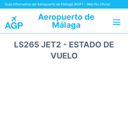
Guía Informativa del Aeropuerto de Málaga (AGP) - Web No Oficial
Aeropuerto de
Málaga
Vuelos +
LS265 JET2 - ESTADO DE
Terminal
VUELO
Transporte +
Parking
Alquiler Coches
Reviews
+Info +