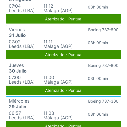
07:04
11:12
03h 08min
Leeds (LBA)
Málaga (AGP)
Aterrizado - Puntual
Viernes
Boeing 737-800
31 Julio
07:02
11:11
03h 09min
Leeds (LBA)
Málaga (AGP)
Aterrizado - Puntual
Jueves
Boeing 737-800
30 Julio
07:00
11:00
03h 00min
Leeds (LBA)
Málaga (AGP)
Aterrizado - Puntual
Miércoles
Boeing 737-300
29 Julio
06:57
11:03
03h 06min
Leeds (LBA)
Málaga (AGP)
Aterrizado - Puntual