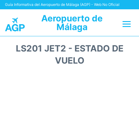
Guía Informativa del Aeropuerto de Málaga (AGP) - Web No Oficial
Aeropuerto de
Málaga
Vuelos +
LS201 JET2 - ESTADO DE
Terminal
VUELO
Transporte +
Parking
Alquiler Coches
Reviews
+Info +