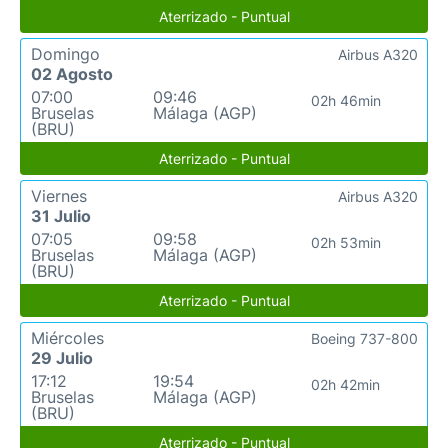
Aterrizado - Puntual
Domingo
Airbus A320
02 Agosto
07:00
09:46
02h 46min
Bruselas
Málaga (AGP)
(BRU)
Aterrizado - Puntual
Viernes
Airbus A320
31 Julio
07:05
09:58
02h 53min
Bruselas
Málaga (AGP)
(BRU)
Aterrizado - Puntual
Miércoles
Boeing 737-800
29 Julio
17:12
19:54
02h 42min
Bruselas
Málaga (AGP)
(BRU)
Aterrizado - Puntual