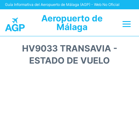
Guía Informativa del Aeropuerto de Málaga (AGP) - Web No Oficial
Aeropuerto de
Málaga
Vuelos +
HV9033 TRANSAVIA -
Terminal
ESTADO DE VUELO
Transporte +
Parking
Alquiler Coches
Reviews
+Info +