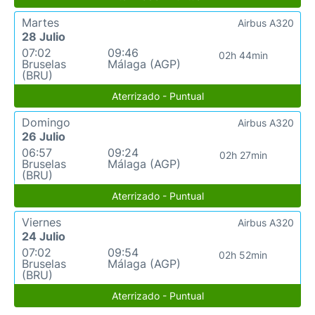
Martes
Airbus A320
28 Julio
07:02
09:46
02h 44min
Bruselas
Málaga (AGP)
(BRU)
Aterrizado - Puntual
Domingo
Airbus A320
26 Julio
06:57
09:24
02h 27min
Bruselas
Málaga (AGP)
(BRU)
Aterrizado - Puntual
Viernes
Airbus A320
24 Julio
07:02
09:54
02h 52min
Bruselas
Málaga (AGP)
(BRU)
Aterrizado - Puntual