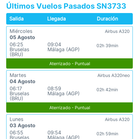
Últimos Vuelos Pasados SN3733
Salida
Llegada
Duración
Miércoles
Airbus A320
05 Agosto
06:25
09:04
02h 39min
Bruselas
Málaga (AGP)
(BRU)
Aterrizado - Puntual
Martes
Airbus A320neo
04 Agosto
06:17
08:59
02h 42min
Bruselas
Málaga (AGP)
(BRU)
Aterrizado - Puntual
Lunes
Airbus A320
03 Agosto
06:55
09:54
02h 59min
Bruselas
Málaga (AGP)