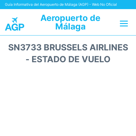
Guía Informativa del Aeropuerto de Málaga (AGP) - Web No Oficial
Aeropuerto de
Málaga
Vuelos +
SN3733 BRUSSELS AIRLINES
Terminal
- ESTADO DE VUELO
Transporte +
Parking
Alquiler Coches
Reviews
+Info +