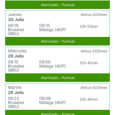
Aterrizado - Puntual
Jueves
Airbus A320neo
30 Julio
06:18
09:10
02h 52min
Bruselas
Málaga (AGP)
(BRU)
Aterrizado - Puntual
Miércoles
Airbus A320neo
29 Julio
06:15
09:00
02h 45min
Bruselas
Málaga (AGP)
(BRU)
Aterrizado - Puntual
Martes
Airbus A320neo
28 Julio
06:22
09:08
02h 46min
Bruselas
Málaga (AGP)
(BRU)
Aterrizado - Puntual