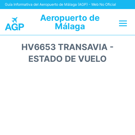
Guía Informativa del Aeropuerto de Málaga (AGP) - Web No Oficial
Aeropuerto de
Málaga
Vuelos +
HV6653 TRANSAVIA -
Terminal
ESTADO DE VUELO
Transporte +
Parking
Alquiler Coches
Reviews
+Info +