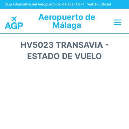
Guía Informativa del Aeropuerto de Málaga (AGP) - Web No Oficial
Aeropuerto de
Málaga
Vuelos +
HV5023 TRANSAVIA -
Terminal
ESTADO DE VUELO
Transporte +
Parking
Alquiler Coches
Reviews
+Info +