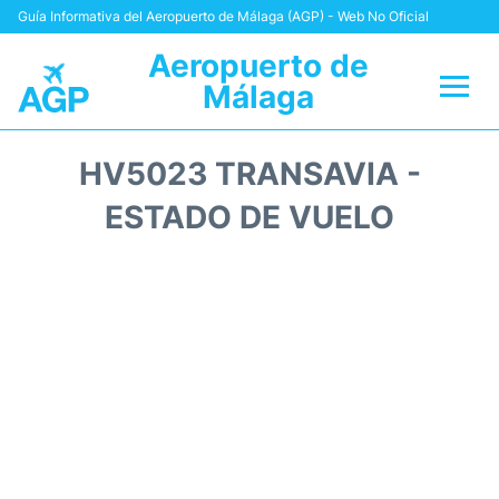
Guía Informativa del Aeropuerto de Málaga (AGP) - Web No Oficial
Aeropuerto de
Málaga
Vuelos +
HV5023 TRANSAVIA -
Terminal
ESTADO DE VUELO
Transporte +
Parking
Alquiler Coches
Reviews
+Info +