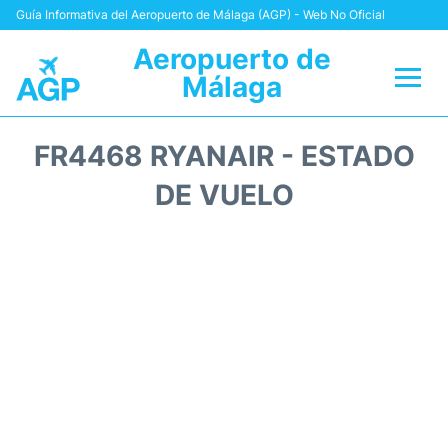
Guía Informativa del Aeropuerto de Málaga (AGP) - Web No Oficial
Aeropuerto de
Málaga
Vuelos +
FR4468 RYANAIR - ESTADO
Terminal
DE VUELO
Transporte +
Parking
Alquiler Coches
Reviews
+Info +