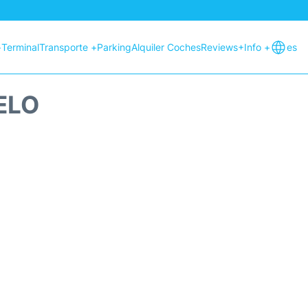
+
Terminal
Transporte +
Parking
Alquiler Coches
Reviews
+Info +
es
ELO