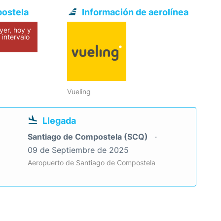
postela
Información de aerolínea
yer, hoy y
intervalo
Vueling
Llegada
Santiago de Compostela (SCQ)
09 de Septiembre de 2025
Aeropuerto de Santiago de Compostela