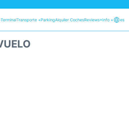
+
Terminal
Transporte +
Parking
Alquiler Coches
Reviews
+Info +
es
 VUELO