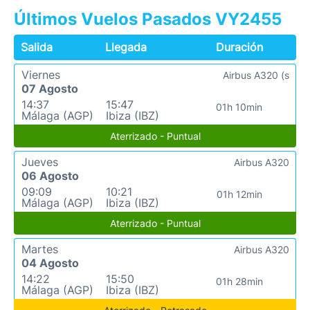
Últimos Vuelos Pasados VY2455
Salida
Llegada
Duración
Viernes
Airbus A320 (s
07 Agosto
14:37
15:47
01h 10min
Málaga (AGP)
Ibiza (IBZ)
Aterrizado - Puntual
Jueves
Airbus A320
06 Agosto
09:09
10:21
01h 12min
Málaga (AGP)
Ibiza (IBZ)
Aterrizado - Puntual
Martes
Airbus A320
04 Agosto
14:22
15:50
01h 28min
Málaga (AGP)
Ibiza (IBZ)