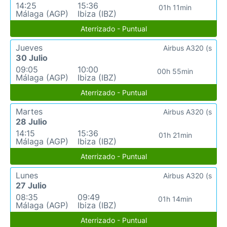
14:25
15:36
01h 11min
Málaga (AGP)
Ibiza (IBZ)
Aterrizado - Puntual
Jueves
Airbus A320 (s
30 Julio
09:05
10:00
00h 55min
Málaga (AGP)
Ibiza (IBZ)
Aterrizado - Puntual
Martes
Airbus A320 (s
28 Julio
14:15
15:36
01h 21min
Málaga (AGP)
Ibiza (IBZ)
Aterrizado - Puntual
Lunes
Airbus A320 (s
27 Julio
08:35
09:49
01h 14min
Málaga (AGP)
Ibiza (IBZ)
Aterrizado - Puntual