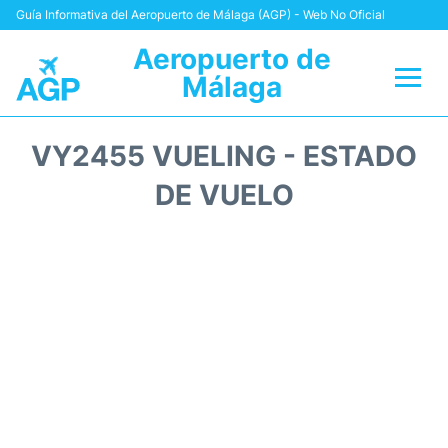
Guía Informativa del Aeropuerto de Málaga (AGP) - Web No Oficial
Aeropuerto de
Málaga
Vuelos +
VY2455 VUELING - ESTADO
Terminal
DE VUELO
Transporte +
Parking
Alquiler Coches
Reviews
+Info +