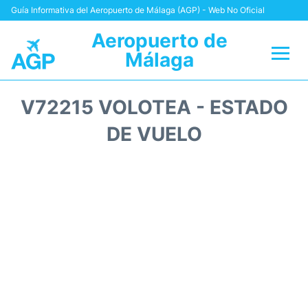
Guía Informativa del Aeropuerto de Málaga (AGP) - Web No Oficial
Aeropuerto de
Málaga
Vuelos +
V72215 VOLOTEA - ESTADO
Terminal
DE VUELO
Transporte +
Parking
Alquiler Coches
Reviews
+Info +