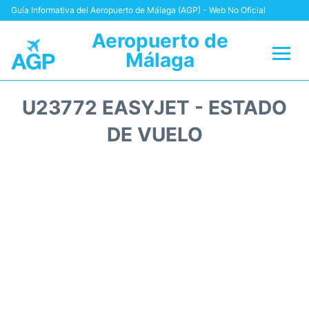
Guía Informativa del Aeropuerto de Málaga (AGP) - Web No Oficial
Aeropuerto de
Málaga
Vuelos +
U23772 EASYJET - ESTADO
Terminal
DE VUELO
Transporte +
Parking
Alquiler Coches
Reviews
+Info +