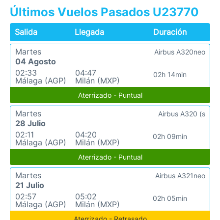
Últimos Vuelos Pasados U23770
Salida
Llegada
Duración
Martes
Airbus A320neo
04 Agosto
02:33
04:47
02h 14min
Málaga (AGP)
Milán (MXP)
Aterrizado - Puntual
Martes
Airbus A320 (s
28 Julio
02:11
04:20
02h 09min
Málaga (AGP)
Milán (MXP)
Aterrizado - Puntual
Martes
Airbus A321neo
21 Julio
02:57
05:02
02h 05min
Málaga (AGP)
Milán (MXP)
Aterrizado - Retrasado