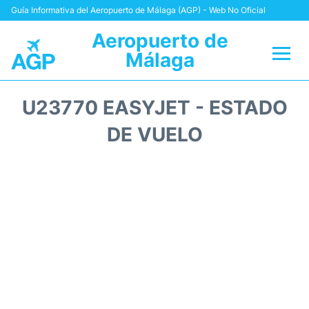
Guía Informativa del Aeropuerto de Málaga (AGP) - Web No Oficial
Aeropuerto de
Málaga
Vuelos +
U23770 EASYJET - ESTADO
Terminal
DE VUELO
Transporte +
Parking
Alquiler Coches
Reviews
+Info +