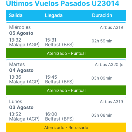
Últimos Vuelos Pasados U23014
Salida
Llegada
Duración
Miércoles
Airbus A319
05 Agosto
13:32
15:31
02h 59min
Málaga (AGP)
Belfast (BFS)
Aterrizado - Puntual
Martes
Airbus A320 (s
04 Agosto
13:36
15:45
03h 09min
Málaga (AGP)
Belfast (BFS)
Aterrizado - Puntual
Lunes
Airbus A319
03 Agosto
13:52
16:00
03h 08min
Málaga (AGP)
Belfast (BFS)
Aterrizado - Retrasado