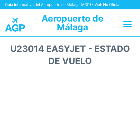
Guía Informativa del Aeropuerto de Málaga (AGP) - Web No Oficial
Aeropuerto de
Málaga
Vuelos +
U23014 EASYJET - ESTADO
Terminal
DE VUELO
Transporte +
Parking
Alquiler Coches
Reviews
+Info +